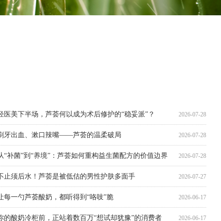
跳出风味内卷后，一款“清淡”原料如何成就经典？
以标准化植萃方案，为口腔护理产品提供温和养护新选择
以芦荟清润，重塑果露酒口感新体验
当水被替代，护肤还剩什么？
芦荟：以天然清润，解锁中式养生水的“适配”之道
茶饮咖啡赛道的热门上新优选小料
药食同源趋势下，一个被法规“认证”的原料机会
五千年滋养智慧，凝练于一颗可食芦荟中
一种具有多维度护肤应用潜力的成分——关注舒缓与修护
2026-08-03
2026-04-20
2026-04-20
2026-03-27
2026-03-19
2026-03-19
2026-02-13
2026-02-13
2026-02-05
轻医美下半场，芦荟何以成为术后修护的“稳妥派”？
2026-07-28
刷牙出血、漱口辣嘴——芦荟的温柔破局
2026-07-28
从“补菌”到“养境”：芦荟如何重构益生菌配方的价值边界
2026-07-28
不止须后水！芦荟是被低估的男性护肤多面手
2026-07-27
让每一勺芦荟酸奶，都听得到“咯吱”脆
2026-06-17
你的酸奶冷柜前，正站着数百万“想试却犹豫”的消费者
2026-06-17