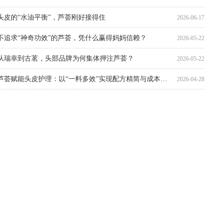
头皮的“水油平衡”，芦荟刚好接得住
2026-06-17
不追求“神奇功效”的芦荟，凭什么赢得妈妈信赖？
2026-05-22
从瑞幸到古茗，头部品牌为何集体押注芦荟？
2026-05-22
芦荟赋能头皮护理：以“一料多效”实现配方精简与成本优化
2026-04-28
一瓶好饮料背后的“隐形冠军”
2026-04-20