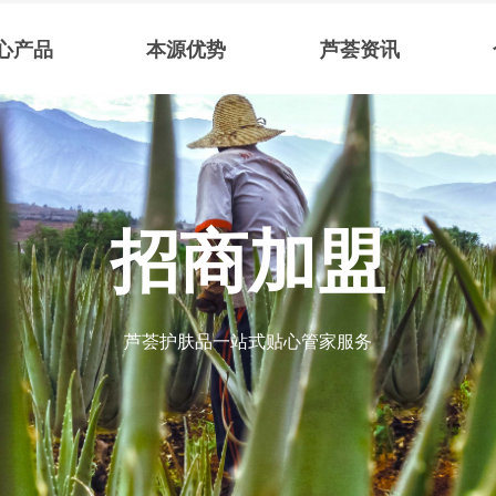
心产品
本源优势
芦荟资讯
招商加盟
芦荟护肤品一站式贴心管家服务