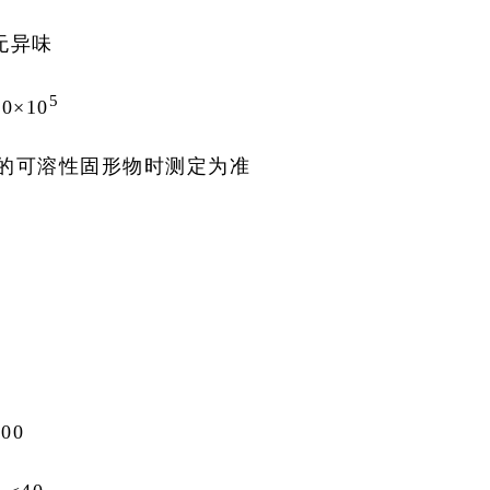
无异味
5
0×10
%的可溶性固形物时测定为准
00