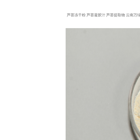
芦荟冻干粉 芦荟凝胶汁 芦荟提取物 云南万