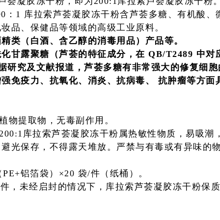
芦荟凝胶冻干粉，即为200:1库拉索芦荟凝胶冻干粉
00：1 库拉索芦荟凝胶冻干粉含芦荟多糖、有机酸
化妆品、保健品等领域的高级工业原料。
酒精类（白酒、含乙醇的消毒用品）产品等。
甘露聚糖（芦荟的特征成分，在 QB/T2489 中对
。据研究及文献报道，芦荟多糖有非常强大的修复细
强免疫力、抗氧化、消炎、抗病毒、 抗肿瘤等方面
天然植物提取物，无毒副作用。
型200:1库拉索芦荟凝胶冻干粉属热敏性物质，易吸
，避光保存，不得露天堆放。严禁与有毒或有异味的
袋（PE+铝箔袋）×20 袋/件（纸桶）。
件，未经启封的情况下，库拉索芦荟凝胶冻干粉保质