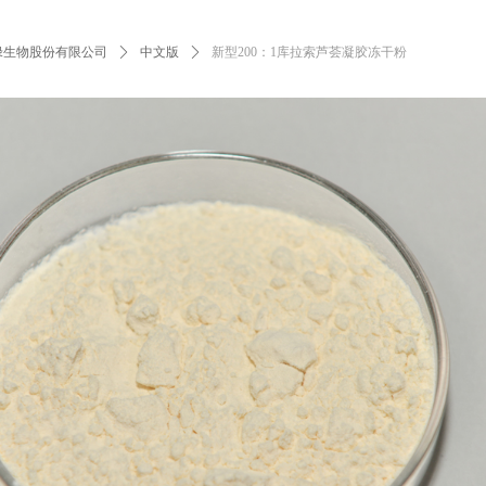
绿生物股份有限公司
ꄲ
中文版
ꄲ
新型200：1库拉索芦荟凝胶冻干粉