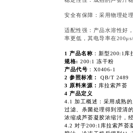
稳定性佳：成熟的芦荟汁
安全有保障：采用物理处
适配性强：产品水溶性好，
率更低，其电导率在200
1 产品名称
：新型200:1
规格:
200:1 冻干粉
产品代号
：X0406-1
2 参照标准：
QB/T 2489
3 原料来源：
库拉索芦荟
4 产品定义
4.1 加工概述：采用成
过滤、杀菌处理得到澄清的
浓缩成芦荟凝胶浓缩汁，经
4.2 对于200:1库拉索芦