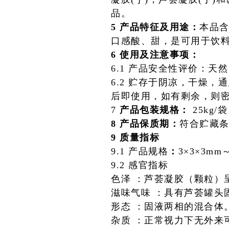
品。
5 产品特征及用途：
本品
口感酸、甜，是可用于饮
6 使用及注意事项：
6.1 产品安全性评价：天
6.2 贮存于阴凉，干燥
后即使用，如有剩余，则
7
产品包装规格：
25kg
8 产品保质期：
符合贮藏条
9 质量指标
9.1 产品规格
：
3×3×3mm～
9.2 感官指标
色泽 ：
芦荟凝胶（颗粒）
滋味气味 ：
具有芦荟罐头
形态 ：
固液两相的混合体
杂质 ：
正常视力下无外来