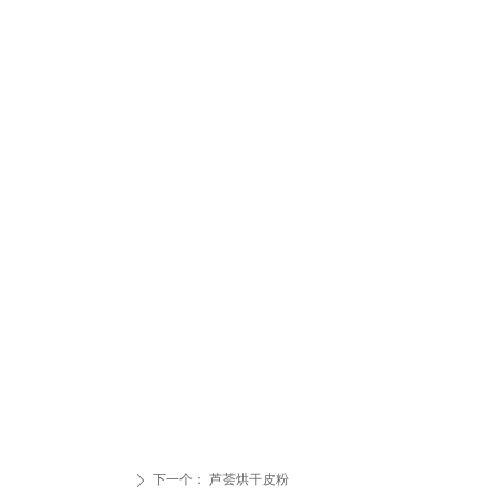
下一个：
芦荟烘干皮粉
ꄲ