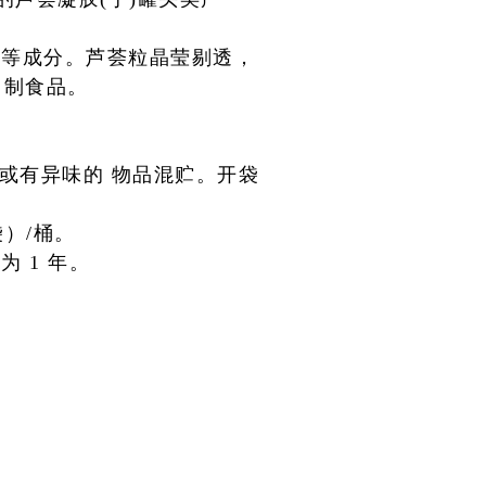
糖等成分。
芦荟粒晶莹剔透，
自制食品。
毒或有异味的
物品混贮。开袋
袋）/桶。
 1 年。