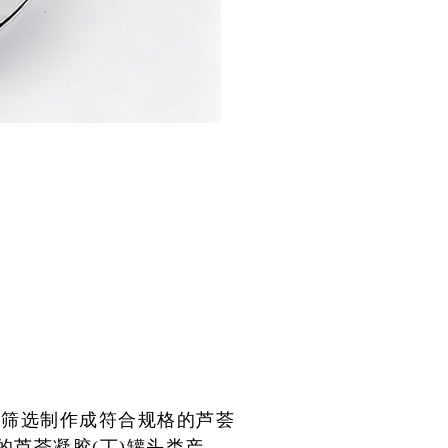
、筛选制作成符合规格的芦荟
的芦荟凝胶(丁)罐头类产