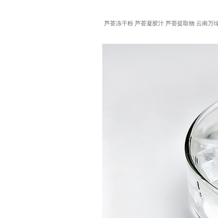
芦荟冻干粉 芦荟凝胶汁 芦荟提取物 云南万