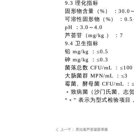
9.3 理化指标
固形物含量（%） ：
30.0
可溶性固形物（%） ：
0.
pH ：
3.0～4.0
芦荟苷（mg/kg ） ：
7
9.4 卫生指标
铅 mg/kg ：
≤0.5
砷 mg/kg ：
≤0.3
菌落总数 CFU/mL ：
≤100
大肠菌群 MPN/mL ：
≤3
霉菌、酵母菌 CFU/mL ：
﹡致病菌（沙门氏菌、志贺
“﹡” 表示为型式检验项
上一个：
库拉索芦荟凝胶果酱
ꄴ