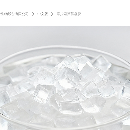
绿生物股份有限公司
ꄲ
中文版
ꄲ
库拉索芦荟凝胶