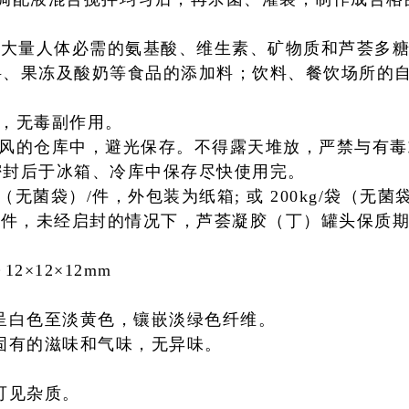
含大量人体必需的氨基酸、维生素、矿物质和芦荟多
料、果冻及酸奶等食品的添加料；饮料、餐
饮场所的
然，无毒副作用。
，通风的仓库中，避光保存。不得露天堆放，严禁与有
密封后于冰箱、冷库中保存尽快使用完。
/袋（无菌袋）/件，外包装为纸箱; 或 200kg/袋（无菌
件，未经启封的情况下，芦荟凝胶（丁）罐头保质期为
12×12×12mm
呈白色至淡黄色，镶嵌淡绿色纤维。
固有的滋味和气味，无异味。
。
可见杂质。