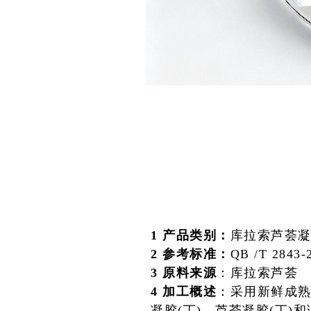
1 产品类别：
库拉索芦荟
2 参考标准：
QB /T 2843-
3 原料来源
：库拉索芦荟
4 加工概述
：采用新鲜成
凝胶(丁)，芦荟凝胶(丁