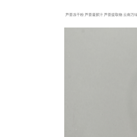
芦荟冻干粉 芦荟凝胶汁 芦荟提取物 云南万