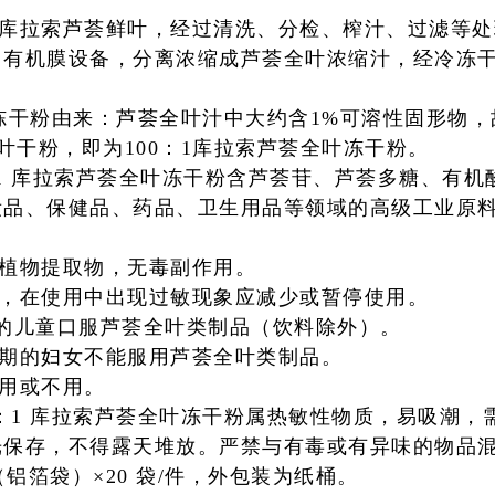
熟的库拉索芦荟鲜叶，经过清洗、分检、榨汁、过滤等处理
用有机
膜设备，分离浓缩成芦荟全叶浓缩汁，经冷冻干燥
荟全叶冻干粉由来：芦荟全叶汁中大约含1%可溶性固形物，
叶干粉，即为100：1库拉索芦荟全叶冻干粉。
：1 库拉索芦荟全叶冻干粉含芦荟苷、芦荟
多糖、有机
妆品、
保健品、药品、卫生用品等领域的高级工业原
天然植物提取物，无毒副作用。
案例，在使用中出现过敏现象应减少或暂停使
用。
2 岁的儿童口服芦荟全叶类制品（饮料除外）。
月经期的妇女不能服用芦荟全叶类制品。
少用或不用。
00：1 库拉索芦荟全叶冻干粉属热敏性物质，
易吸潮，
光保存，
不得露天堆放。严禁与有毒或有异味的物品
袋（铝箔袋）×20 袋/件，外包装为纸桶。