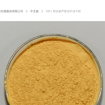
绿生物股份有限公司
ꄲ
中文版
ꄲ
100:1 库拉索芦荟全叶冻干粉