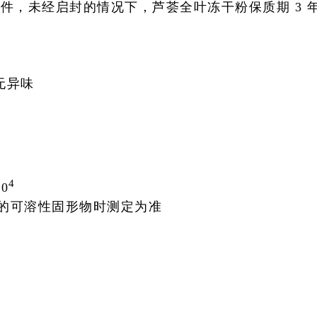
条件，未经启封的情况下，芦荟全叶冻干粉
保质期 3 
无异味
4
10
%的可溶性固形物时测定为准