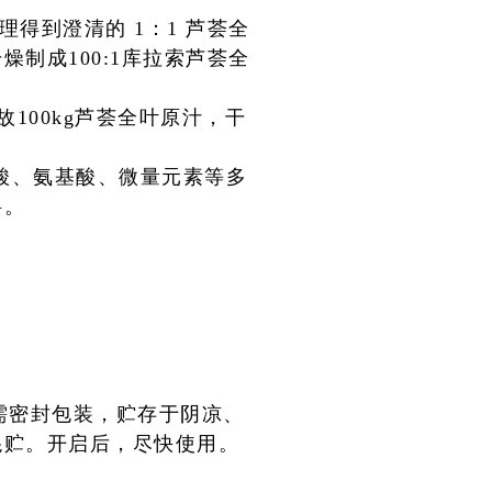
得到澄清的 1：1 芦荟全
制成100:1库拉索芦荟全
故100kg芦荟全叶原汁，干
酸、氨基酸、微量元素等多
料。
需密封包装，贮存于阴凉、
混贮。开启后，尽快使
用。